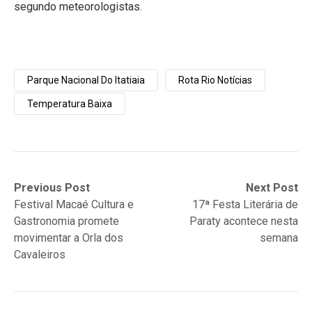
segundo meteorologistas.
Parque Nacional Do Itatiaia
Rota Rio Notícias
Temperatura Baixa
Navegação
Previous
Next
Previous Post
Next Post
post:
post:
Festival Macaé Cultura e
17ª Festa Literária de
de
Gastronomia promete
Paraty acontece nesta
Post
movimentar a Orla dos
semana
Cavaleiros