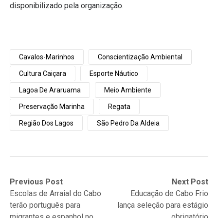
disponibilizado pela organização.
Cavalos-Marinhos
Conscientização Ambiental
Cultura Caiçara
Esporte Náutico
Lagoa De Araruama
Meio Ambiente
Preservação Marinha
Regata
Região Dos Lagos
São Pedro Da Aldeia
Navegação
Previous
Next
Previous Post
Next Post
post:
post:
Escolas de Arraial do Cabo
Educação de Cabo Frio
de
terão português para
lança seleção para estágio
Post
migrantes e espanhol no
obrigatório