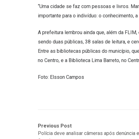
“Uma cidade se faz com pessoas e livros. Mari
importante para o indivíduo: o conhecimento, 
A prefeitura lembrou ainda que, além da FLIM,
sendo duas públicas, 38 salas de leitura, e ce
Entre as bibliotecas públicas do município, q
no Centro, e a Biblioteca Lima Barreto, no Cen
Foto: Elsson Campos
Navegação
Previous
Next
Previous Post
post:
post:
Polícia deve analisar câmeras após denúncia 
de