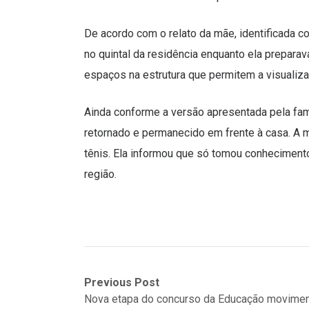
De acordo com o relato da mãe, identificada co
no quintal da residência enquanto ela prepar
espaços na estrutura que permitem a visualizaçã
Ainda conforme a versão apresentada pela famí
retornado e permanecido em frente à casa. A 
tênis. Ela informou que só tomou conhecimento 
região.
Navegação
Previous
Next
Previous Post
post:
post:
Nova etapa do concurso da Educação movime
de